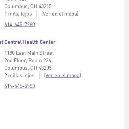
Columbus, OH 43215
Distancia:
1 milla lejos
Externo:
(Ver en el mapa)
Teléfono:
614-645-7280
st Central Health Center
Dirección:
1180 East Main Street
2nd Floor, Room 226
Columbus, OH 43205
Distancia:
2 millas lejos
Externo:
(Ver en el mapa)
Teléfono:
614-645-5553