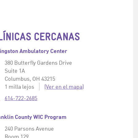
LÍNICAS CERCANAS
vingston Ambulatory Center
Dirección:
380 Butterfly Gardens Drive
Suite 1A
Columbus, OH 43215
Distancia:
1 milla lejos
Externo:
(Ver en el mapa)
Teléfono:
614-722-2685
anklin County WIC Program
Dirección:
240 Parsons Avenue
Room 129