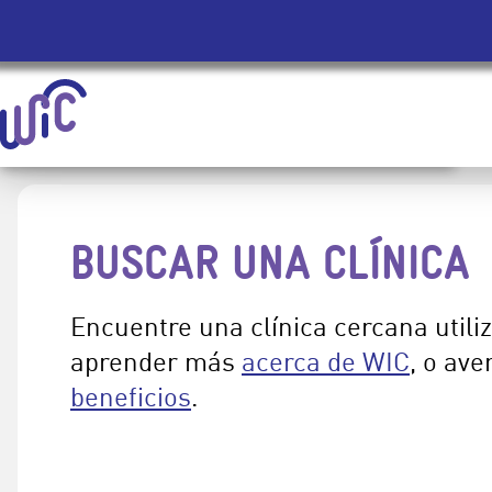
Homepage | Mujeres, Infantes y Niños (WIC)
Saltar Navegación Al Contenido Principal
BUSCAR UNA CLÍNICA
Encuentre una clínica cercana util
aprender más
acerca de WIC
, o ave
beneficios
.