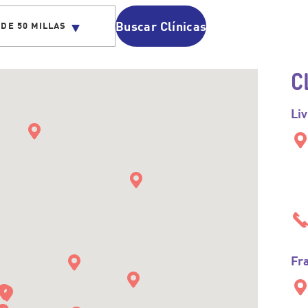
Buscar Clínicas
ÚSQUEDA
 DE 50 MILLAS
C
Li
Fr