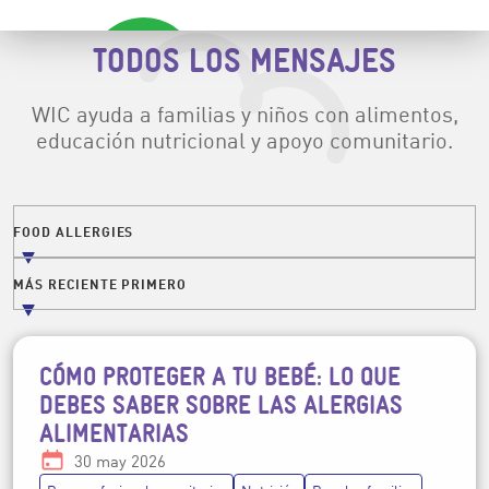
TODOS LOS MENSAJES
WIC ayuda a familias y niños con alimentos,
educación nutricional y apoyo comunitario.
Filtros
FOOD ALLERGIES
FILTRAR PUBLICACIONES POR TEMA
MÁS RECIENTE PRIMERO
ORDENAR PUBLICACIONES POR FECHA
CÓMO PROTEGER A TU BEBÉ: LO QUE
Temas de la publicación
DEBES SABER SOBRE LAS ALERGIAS
ALIMENTARIAS
Fecha:
30 may 2026