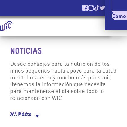
View Site
In English
Encuéntranos en Fa
Encuéntranos en 
Encuéntranos 
Encuéntrano
Evalu
Cómo
Homepage | Mujeres, Infantes y Niños (WIC)
Mostrar
Menú
Saltar Navegación Al Contenido Principal
NOTICIAS
Desde consejos para la nutrición de los
niños pequeños hasta apoyo para la salud
mental materna y mucho más por venir,
¡tenemos la información que necesita
para mantenerse al día sobre todo lo
relacionado con WIC!
SALTAR A
All Posts