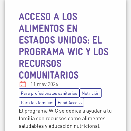
ACCESO A LOS
Temas de la publicación
ALIMENTOS EN
ESTADOS UNIDOS: EL
PROGRAMA WIC Y LOS
RECURSOS
COMUNITARIOS
Fecha:
11 may 2026
Para profesionales sanitarios
Nutrición
Para las familias
Food Access
El programa WIC se dedica a ayudar a tu
familia con recursos como alimentos
saludables y educación nutricional.