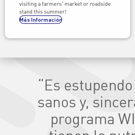
visiting a farmers' market or roadside
stand this summer!
Más Información
“Es estupendo 
sanos y, sincer
programa WIC
tienen la nut