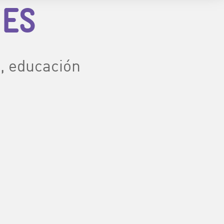
JES
s, educación
.