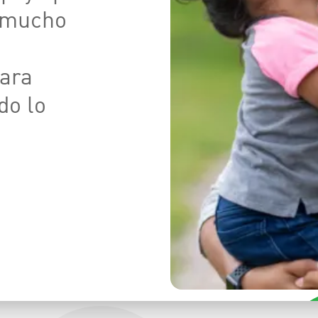
y mucho
para
do lo