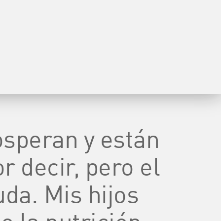
osperan y están
r decir, pero el
da. Mis hijos
o la nutrición