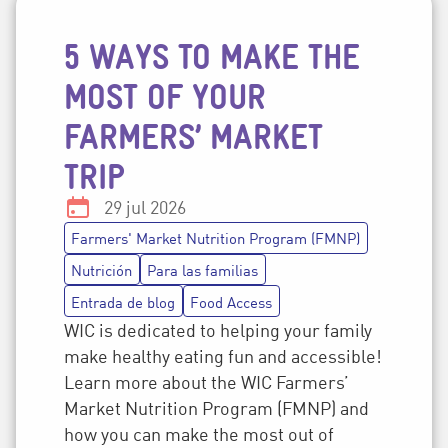
5 WAYS TO MAKE THE
Temas de la publicación
MOST OF YOUR
FARMERS’ MARKET
TRIP
Fecha:
29 jul 2026
Farmers' Market Nutrition Program (FMNP)
Nutrición
Para las familias
Entrada de blog
Food Access
WIC is dedicated to helping your family
make healthy eating fun and accessible!
Learn more about the WIC Farmers’
Market Nutrition Program (FMNP) and
how you can make the most out of